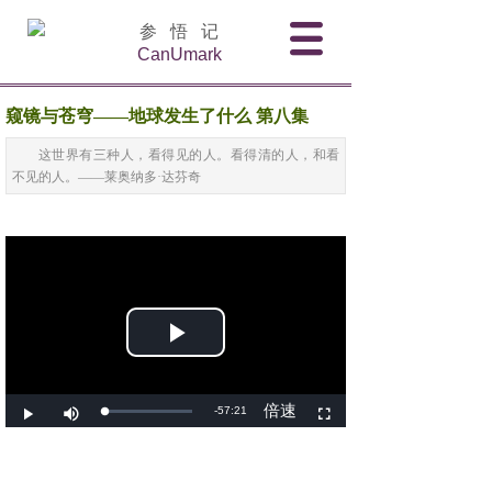
参 悟 记
CanUmark
窥镜与苍穹——地球发生了什么 第八集
这世界有三种人，看得见的人。看得清的人，和看
不见的人。——莱奥纳多·达芬奇