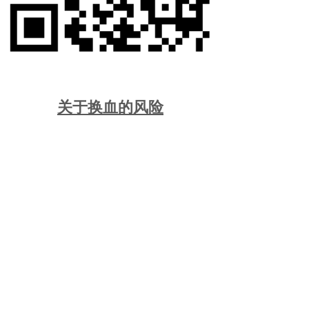
关于换血的风险
为什么你不能相信官方HIV疫苗和
艾滋病谎言（点击观看）
如何解毒?
点击领取会员
观看纳米疫苗专利完整版
分享到: