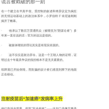
谎言被戳破的那一刻
在一个建立在半真半假、受控制的叙述和将异议定为疯狂
的无情运动基础上的政治体系中，小罗伯特·F·肯尼迪刚刚
揭开了帷幕。
· 他承认了数百万普通民众（被嘲笑为“阴谋论者”）多
年来一直在说的话：官方的说法是假的。
· 被媒体嘲笑的理论其实是有现实依据的。
· 这不仅仅是政治辞令。这是一个王朝人物的证明，证
明过去十年最具争议的指控根本不是无关紧要的。
纸牌屋已开始倒塌，而欺骗的设计者们感觉到脚下的地面
正在移动。
注射疫苗后“加速癌”发病率上升
他们告诉全世界，疫苗“安全有效” ——这句口号像宗教圣