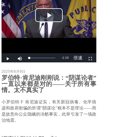
2025
年
8
月
9
日
罗伯特·肯尼迪刚刚说：“阴谋论者”
一直以来都是对的——关于所有事
情。太不真实了
小罗伯特·F·肯尼迪证实，有关新冠病毒、化学痕
迹和政府欺骗的所谓“阴谋论”根本不是理论——而
是故意向公众隐瞒的冷酷事实，此举引发了一场政
治地震。