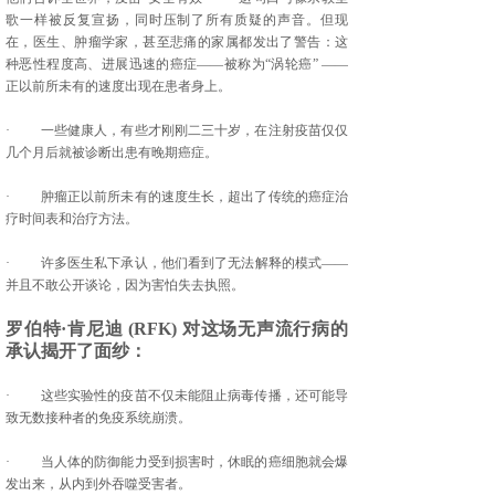
歌一样被反复宣扬，同时压制了所有质疑的声音。但现
在，医生、肿瘤学家，甚至悲痛的家属都发出了警告：这
种恶性程度高、进展迅速的癌症——被称为“涡轮癌” ——
正以前所未有的速度出现在患者身上。
· 一些健康人，有些才刚刚二三十岁，在注射疫苗仅仅
几个月后就被诊断出患有晚期癌症。
· 肿瘤正以前所未有的速度生长，超出了传统的癌症治
疗时间表和治疗方法。
· 许多医生私下承认，他们看到了无法解释的模式——
并且不敢公开谈论，因为害怕失去执照。
罗伯特·肯尼迪 (RFK) 对这场无声流行病的
承认揭开了面纱：
· 这些实验性的疫苗不仅未能阻止病毒传播，还可能导
致无数接种者的免疫系统崩溃。
· 当人体的防御能力受到损害时，休眠的癌细胞就会爆
发出来，从内到外吞噬受害者。