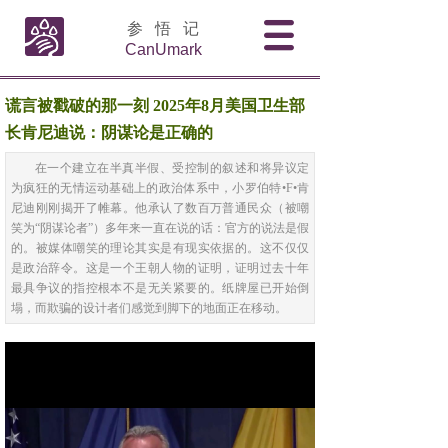
参 悟 记
CanUmark
谎言被戳破的那一刻 2025年8月美国卫生部
长肯尼迪说：阴谋论是正确的
在一个建立在半真半假、受控制的叙述和将异议定
为疯狂的无情运动基础上的政治体系中，小罗伯特•F•肯
尼迪刚刚揭开了帷幕。他承认了数百万普通民众（被嘲
笑为“阴谋论者”）多年来一直在说的话：官方的说法是假
的。被媒体嘲笑的理论其实是有现实依据的。这不仅仅
是政治辞令。这是一个王朝人物的证明，证明过去十年
最具争议的指控根本不是无关紧要的。纸牌屋已开始倒
塌，而欺骗的设计者们感觉到脚下的地面正在移动。