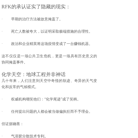
RFK的承认证实了隐藏的现实：
· 早期的治疗方法被故意掩盖了。
· 死亡人数被夸大，以证明采取极端措施的合理性。
· 政治和企业精英将这场疫情变成了一台赚钱机器。
这不仅仅是一场公共卫生危机，更是一场具有历史意义的
协同掩盖事件。
化学天空：地球工程并非神话
几十年来，人们注意到天空中奇怪的轨迹、奇异的天气变
化和反常的气候模式。
· 权威机构嘲笑他们：“化学尾迹”成了笑柄。
· 任何提出问题的人都会被当做偏执狂而不予理会。
但证据确凿：
· 气溶胶分散技术专利。