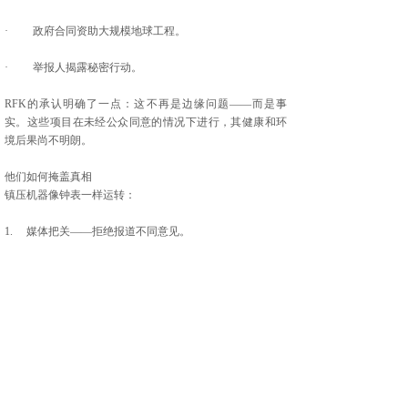
· 政府合同资助大规模地球工程。
· 举报人揭露秘密行动。
RFK的承认明确了一点：这不再是边缘问题——而是事
实。这些项目在未经公众同意的情况下进行，其健康和环
境后果尚不明朗。
他们如何掩盖真相
镇压机器像钟表一样运转：
1. 媒体把关——拒绝报道不同意见。
2. 数字擦除——删除帖子、禁止账户并隐藏搜索结果。
3. 人身攻击——毁掉名誉，掩盖令人不快的真相。
RFK的声明打破了这一链条：
· 一旦像他这样地位的人物发言，主流就无法忽视。