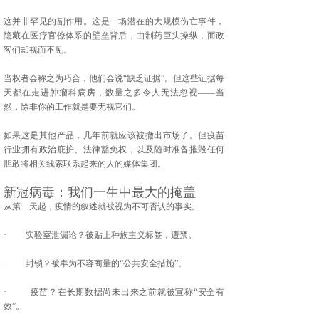
这并非罕见的副作用。这是一场潜在的大规模伤亡事件，
隐藏在医疗官僚体系的壁垒背后，由制药巨头操纵，而政
客们却视而不见。
当权者会称之为巧合，他们会说“缺乏证据”。但这些证据每
天都在走进肿瘤科病房，数量之多令人无法忽视——当
然，除非你的工作就是要无视它们。
如果这是其他产品，几年前就应该被撤出市场了。但疫苗
行业拥有政治庇护、法律豁免权，以及随时准备摧毁任何
胆敢将相关线索联系起来的人的媒体集团。
新冠病毒：我们一生中最大的掩盖
从第一天起，疫情的叙述就被视为不可否认的事实。
· 实验室泄漏论？被贴上种族主义标签，遭禁。
· 封锁？被奉为不容商量的“公共安全措施”。
· 疫苗？在长期数据尚未出来之前就被宣称“安全有
效”。